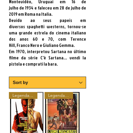
Montevidéo
,
Uruguai em 16
de
julho
de
1934
e faleceu em 28
de julho
de
2019 em Roma na Italia
.
Devido ao seus papeis em
diversos spaghetti westerns, tornou-se
uma grande estrela do cinema italiano
dos anos 60 e 70, com
Terence
Hill
,
Franco Nero
e
Giuliano Gemma
.
Em 1970, interpretou
Sartana
no último
filme da série
C'è Sartana... vendi la
pistola e comprati la bara
.
Legendado Restaurado
Legendado