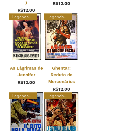
)
Price
R$12.00
Price
R$12.00
Legendado
Legendado
As Lágrimas de
Ghentar:
Jennifer
Reduto de
Mercenários
Price
R$12.00
Price
R$12.00
Legendado
Legendado