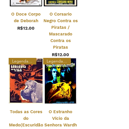
O Doce Corpo
O Corsario
de Deborah
Negro Contra os
Piratas /
Price
R$12.00
Mascarado
Contra os
Piratas
Price
R$12.00
Legendado
Legendado
Todas as Cores
O Estranho
do
Vício da
Medo(Escuridão
Senhora Wardh