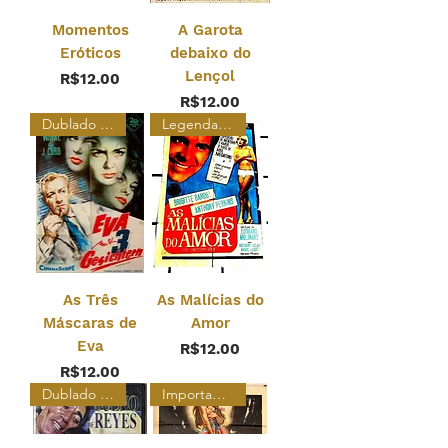
Momentos
A Garota
Eróticos
debaixo do
Lençol
Price
R$12.00
Price
R$12.00
Dublado Raridade
Legendado
As Três
As Malícias do
Máscaras de
Amor
Eva
Price
R$12.00
Price
R$12.00
Dublado Raridade
Importado Original