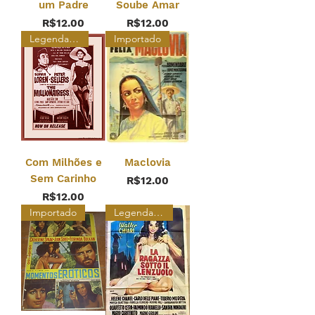
um Padre
Soube Amar
Price
Price
R$12.00
R$12.00
Legendado Restaurado
Importado
Com Milhões e
Maclovia
Sem Carinho
Price
R$12.00
Price
R$12.00
Importado
Legendado Restaurado