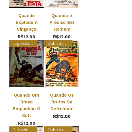
Quando
Quando é
Explode A
Preciso Ser
Vingança
Homem
Price
Price
R$12.00
R$12.00
Legendado Restaurado
Dublado Restaurado
Quando Um
Quando Os
Bravo
Brutos Se
Empunhou O
Defrontam
Colt
Price
R$12.00
Price
R$12.00
Dublado e Legendado
Dublado Restaurado