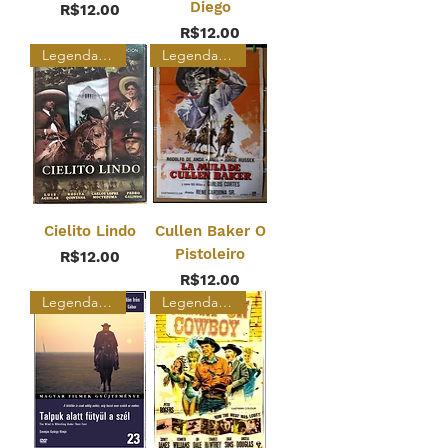
Diego
Price
R$12.00
Price
R$12.00
Legendado
Legendado
Cielito Lindo
Cullen Baker O
Pistoleiro
Price
R$12.00
Price
R$12.00
Legendado
Legendado