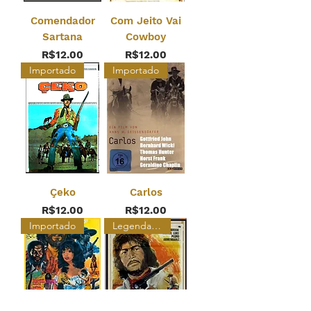
Comendador
Com Jeito Vai
Sartana
Cowboy
Price
Price
R$12.00
R$12.00
Importado
Importado
Çeko
Carlos
Price
Price
R$12.00
R$12.00
Importado
Legendado