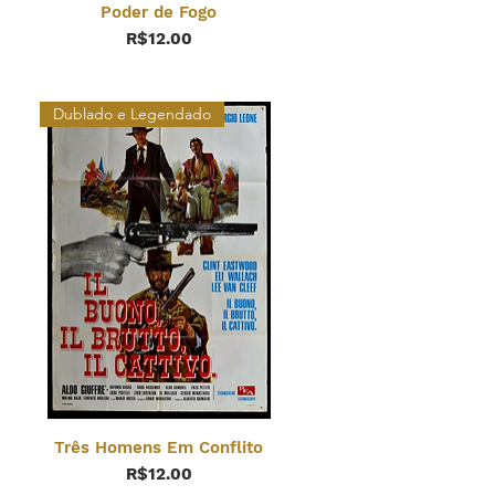
Poder de Fogo
Price
R$12.00
Dublado e Legendado
Três Homens Em Conflito
Price
R$12.00