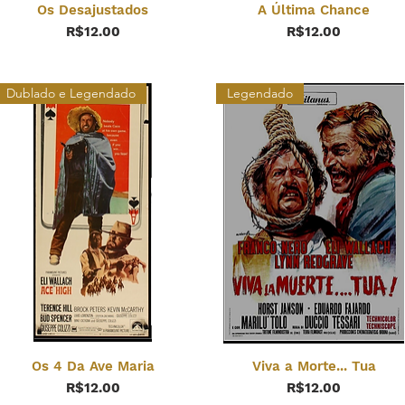
Os Desajustados
A Última Chance
Price
Price
R$12.00
R$12.00
Dublado e Legendado
Legendado
Os 4 Da Ave Maria
Viva a Morte... Tua
Price
Price
R$12.00
R$12.00