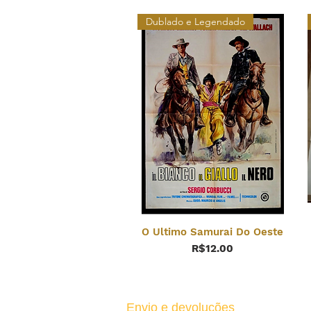
Dublado e Legendado
O Ultimo Samurai Do Oeste
Price
R$12.00
Envio e devoluções