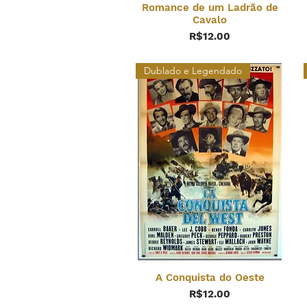
Romance de um Ladrão de
Cavalo
Price
R$12.00
Dublado e Legendado
A Conquista do Oeste
Price
R$12.00