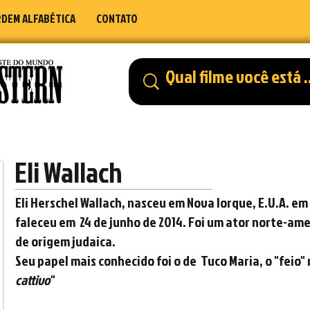
DEM ALFABÉTICA
CONTATO
Eli Wallach
Eli Herschel Wallach, nasceu em
Nova Iorque,
E.U.A. em
faleceu em
24 de junho
de
2014. F
oi um
ator
norte-ame
de
origem judaica.
Seu papel mais conhecido foi o de Tuco Maria, o "feio" n
cattivo
"