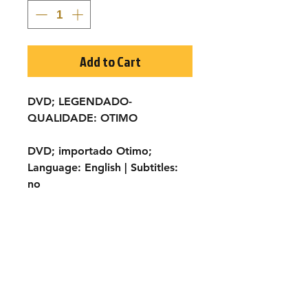
Add to Cart
DVD; LEGENDADO-
QUALIDADE:
OTIMO
DVD; importado
Otimo;
Language:
English |
Subtitles:
no
TÍTULO ORIGINAL:
Un poker di
pistole-
ANO:
1967
ELENCO:
George Hilton,
George Eastman, Dick Palmer,
Annabella Incontrera, José