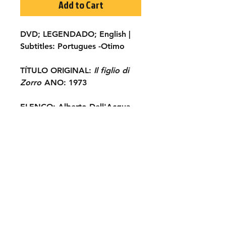
Add to Cart
DVD; LEGENDADO
; English |
Subtitles:
Portugues -Otimo
TÍTULO ORIGINAL:
Il figlio di
Zorro
ANO:
1973
ELENCO:
Alberto Dell'Acqua,
William Berger, Fernando
Sancho, Franco Fantasia,
George Wang, Elisa Ramírez,
Andrea Fantasia, Dada
Gallotti...