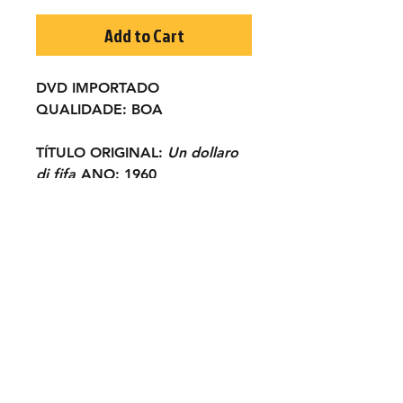
Add to Cart
DVD IMPORTADO
QUALIDADE:
BOA
TÍTULO ORIGINAL:
Un dollaro
di fifa
ANO:
1960
ELENCO:
Ugo Tognazzi, Walter
Chiari, Mario
Carotenuto, Hélène
Chanel, Renzo Palmer...