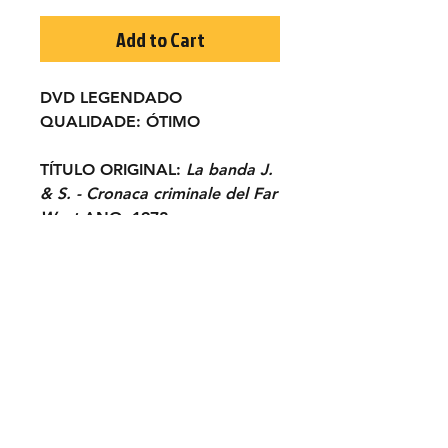
Add to Cart
DVD LEGENDADO
QUALIDADE:
ÓTIMO
TÍTULO ORIGINAL:
La banda J.
& S. - Cronaca criminale del Far
West
ANO:
1972
ELENCO:
Tomas Millian, Susan
George, Telly Savallas, Rossana
Yani, Laura Betti, Eduardo
Fajardo, Werner Pochath...