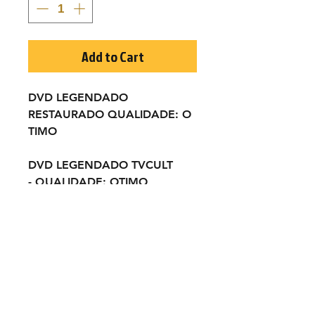
Add to Cart
DVD LEGENDADO
RESTAURADO QUALIDADE:
O
TIMO
DVD LEGENDADO TVCULT
-
QUALIDADE:
OTIMO
TÍTULO ORIGINAL:
Sam
Whiskey
1969
ELENCO:
Burt Reynolds, Angie
Dickinson, Clint Walker...