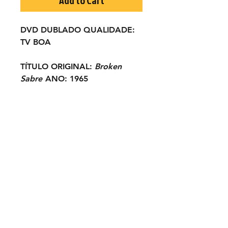
DVD DUBLADO
QUALIDADE:
TV BOA
TÍTULO ORIGINAL:
Broken
Sabre
ANO:
1965
ELENCO:
Chuck Connors,
Kamala Devi, Wendell Corey,
Cesar Romero, John Carradine,
Patrick Wayne...