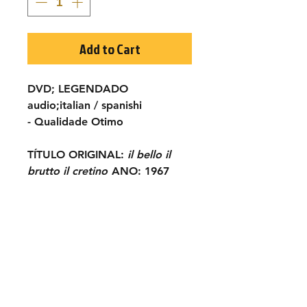
Add to Cart
DVD; LEGENDADO
audio;italian / spanishi
- Qualidade Otimo
TÍTULO ORIGINAL:
il bello il
brutto il cretino
ANO:
1967
ELENCO:
Franco Franchi, Ciccio
Ingrassia, Mimmo Palmara,
Brigitt Petry...
obs; os Principais atores e atriz
desta produção são falecidos