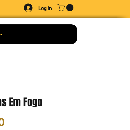
Log In
s Em Fogo
Price
0