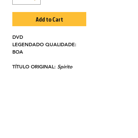
Add to Cart
DVD
LEGENDADO
QUALIDADE:
BOA
TÍTULO ORIGINAL:
Spirito
Santo e le 5 magnifiche
canaglie
ANO:
1972
ELENCO:
Vassili Karis, Remo
Capitani, Daria Norman, Lincoln
Tate, Ken Wood...