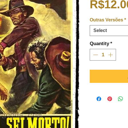
R$12.0
Outras Versões
*
Select
Quantity
*