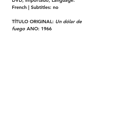
DVD;
importado;
Language:
French |
Subtitles:
no
TÍTULO ORIGINAL:
Un dólar de
fuego
ANO:
1966
ELENCO:
Miguel de la Riva,
Dada Gallotti, Alberto Farnese,
Indio González, Fernando
Rubio...
ASSINE