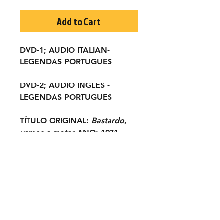
Add to Cart
DVD-1; AUDIO ITALIAN-
LEGENDAS PORTUGUES
DVD-2; AUDIO INGLES -
LEGENDAS PORTUGUES
TÍTULO ORIGINAL:
Bastardo,
vamos a matar
ANO:
1971
ELENCO:
George Eastman,
Lincoln Tate, Scilla Gabel, Furio
Meniconi,
José Manuel Martín, Remo
Capitani, Franco Lantieri...