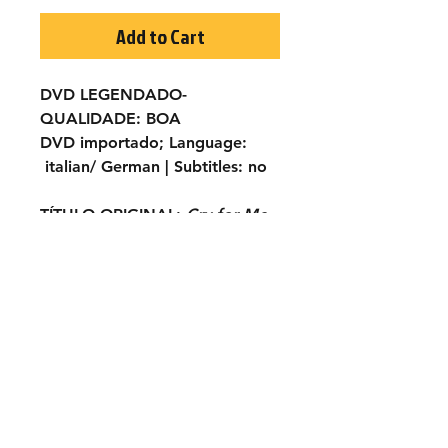
Add to Cart
DVD LEGENDADO-
QUALIDADE:
BOA
DVD importado;
Language:
italian/ German |
Subtitles:
no
TÍTULO ORIGINAL:
Cry for Me,
Billy
ANO:
1972
ELENCO:
Cliff Potts, Maria
Potts, Harry Dean Stanton, Don
Wilbanks...