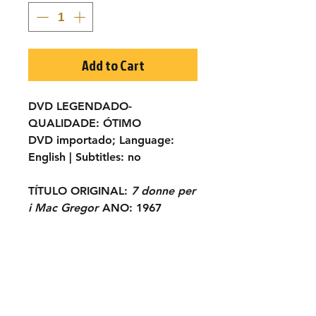
Add to Cart
DVD LEGENDADO-
QUALIDADE:
ÓTIMO
DVD importado;
Language:
English |
Subtitles:
no
TÍTULO ORIGINAL:
7 donne per
i Mac Gregor
ANO:
1967
ELENCO:
David Bailey, Agatha
Flory, Leo Anchóriz, George
Rigaud, Roberto Camardiel,
Hugo Blanco, Cole Kitosch, Jeff
Cameron, Julio Perez